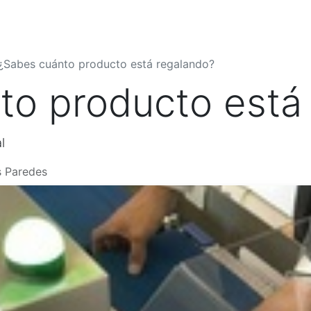
Quiénes Somos
Productos
Shop
Blog
Contáctenos
¿Sabes cuánto producto está regalando?
to producto está
l
s Paredes