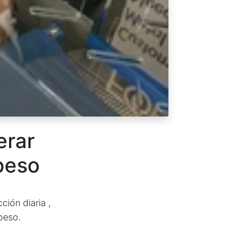
erar
peso
ión diaria ,
peso.