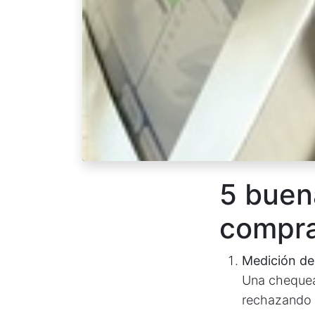
5 buen
compra
Medición del
Una chequead
rechazando 