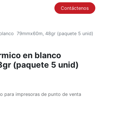
Contáctenos
0
n blanco 79mmx60m, 48gr (paquete 5 unid)
érmico en blanco
r (paquete 5 unid)
co para impresoras de punto de venta