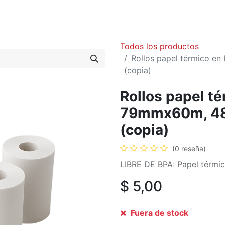
Quiénes Somos
Productos
Shop
Blog
Contáctenos
Todos los productos
Rollos papel térmico e
(copia)
Rollos papel t
79mmx60m, 48g
(copia)
(0 reseña)
LIBRE DE BPA: Papel térmi
$
5,00
Fuera de stock